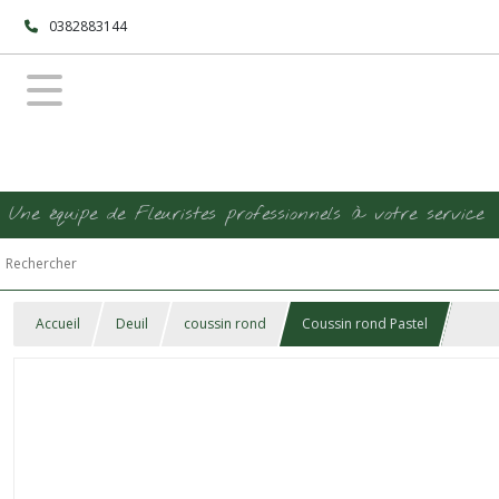
0382883144
Une équipe de Fleuristes professionnels à votre service
Accueil
Deuil
coussin rond
Coussin rond Pastel