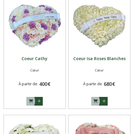
cercueil
(25)
Gerbe
à
main
(8)
Coeur Cathy
Coeur Isa Roses Blanches
Couronne
(10)
Cœur
Cœur
400
€
680
€
Croix
À partir de
À partir de
(3)
Composition
,
Gerbe
,
Devant
de