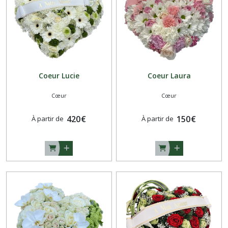
Cercueil
(21)
Pyramide
(3)
Coeur Lucie
Coeur Laura
Coupe
Cœur
Cœur
Cimetière
Plantes
(8)
420
€
150
€
À partir de
À partir de
Ruban
(1)
Carte
(1)
Bouquet