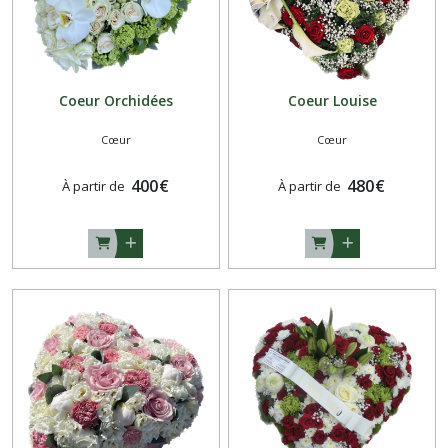
de
fleurs
pour
funérailles
(4)
Coeur Orchidées
Coeur Louise
Cœur
Cœur
Afficher
les
400
€
480
€
À partir de
À partir de
résultats