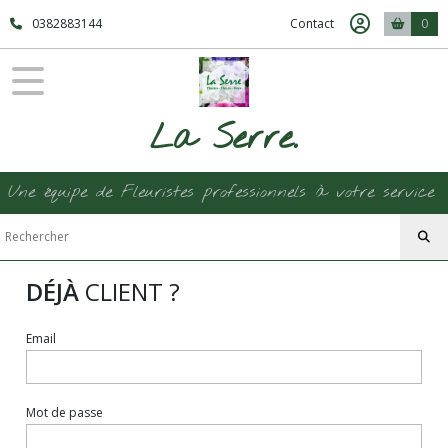
0382883144
Contact
0
La Serre.
Une équipe de Fleuristes professionnels à votre service
DÉJÀ
CLIENT ?
Email
Mot de passe