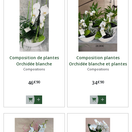
et
fleuries
(4)
Plantes
grasses
et
cactus
(1)
Composition de plantes
Composition plantes
Orchidée blanche
Orchidée blanche et plantes
Compositions
Compositions
vertes
Bouquet
Naissance
(1)
€
90
€
90
46
34
Afficher
les
résultats