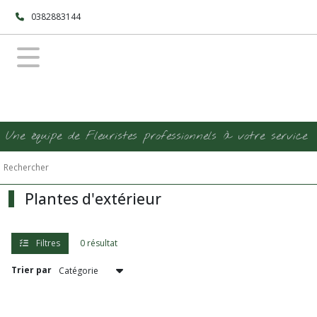
Fermer
0382883144
FILTRES
Tous
les
produits
Une équipe de Fleuristes professionnels à votre service
Afficher
les
résultats
Plantes d'extérieur
Filtres
0 résultat
Trier par