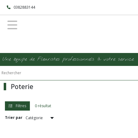
Fermer
0382883144
FILTRES
Tous
les
produits
Une équipe de Fleuristes professionnels à votre service
Afficher
les
résultats
Poterie
Filtres
0 résultat
Trier par