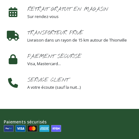
et
fleuries
RETRAIT GRATUIT EN MAGASIN
(4)
Sur rendez-vous
Plantes
TRANSPORTEUR PRIVÉ
grasses
Livraison dans un rayon de 15 km autour de Thionville
et
cactus
(1)
PAIEMENT SÉCURISÉ
Visa, Mastercard...
Bouquet
Naissance
SERVICE CLIENT
(1)
A votre écoute (sauf la nuit...)
Afficher
les
Paiements sécurisés
résultats