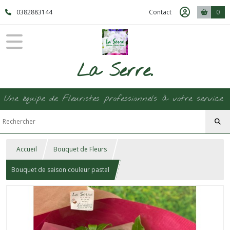
0382883144
Contact
0
La Serre.
Une équipe de Fleuristes professionnels à votre service
Accueil
Bouquet de Fleurs
Bouquet de saison couleur pastel