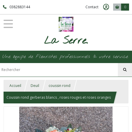
0382883144
Contact
0
La Serre.
Une équipe de Fleuristes professionnels à votre service
Accueil
Deuil
coussin rond
Coussin rond gerberas blancs , roses rouges et roses oranges