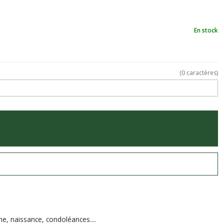
En stock
(
0
caractères)
me, naissance, condoléances....