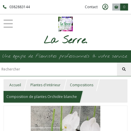
0382883144
Contact
0
La Serre.
Une équipe de Fleuristes professionnels à votre service
Accueil
Plantes d'intérieur
Compositions
Composition de plantes Orchidée blanche