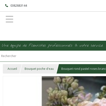
0382883144
Une équipe de Fleuristes professionnels à votre service
Accueil
Bouquet poche d'eau
Bouquet rond pastel roses bran