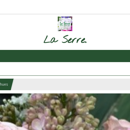
La Serre.
chues