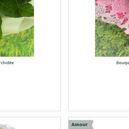
rchidée
Bouque
Amour