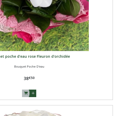
t poche d'eau rose Fleuron d'orchidée
Bouquet Poche D'eau
€
50
38