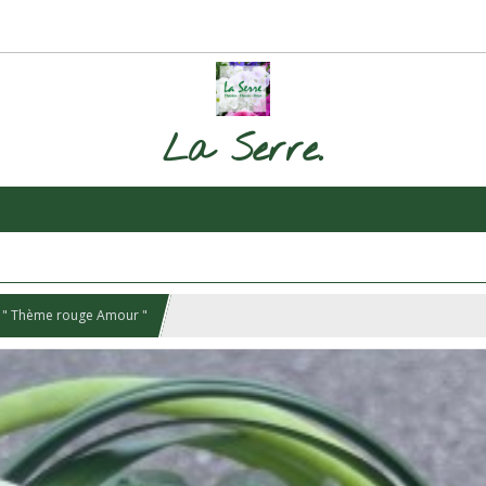
La Serre.
 " Thème rouge Amour "