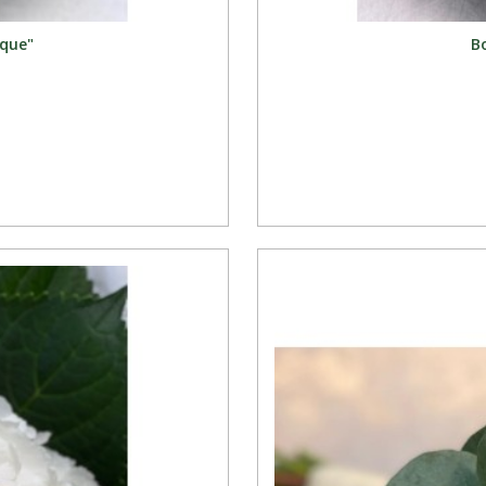
ique"
B