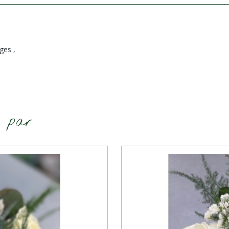
ges ,
é par