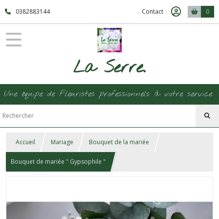
0382883144
Contact
0
La Serre.
Une équipe de Fleuristes professionnels à votre service
Accueil
Mariage
Bouquet de la mariée
Bouquet de mariée " Gypsophile "