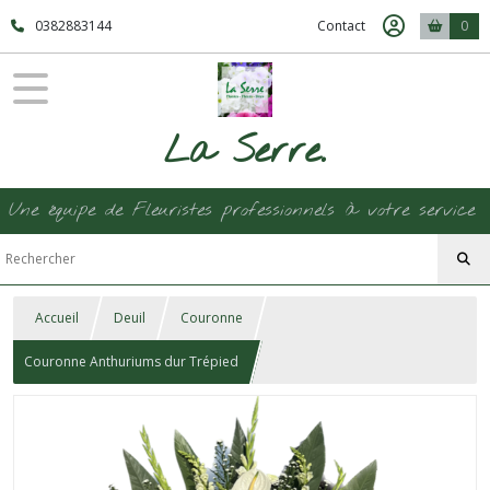
0382883144
Contact
0
La Serre.
Une équipe de Fleuristes professionnels à votre service
Accueil
Deuil
Couronne
Couronne Anthuriums dur Trépied