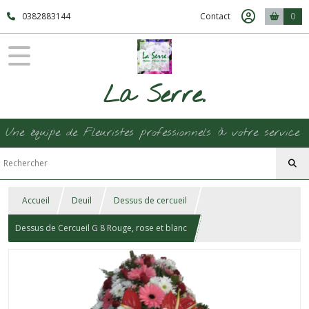
0382883144
Contact
0
La Serre.
Une équipe de Fleuristes professionnels à votre service
Accueil
Deuil
Dessus de cercueil
Dessus de Cercueil G 8 Rouge, rose et blanc