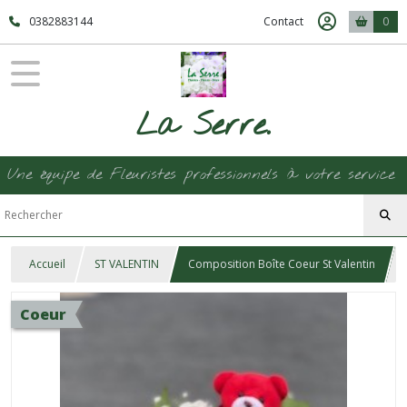
0382883144
Contact
0
La Serre.
Une équipe de Fleuristes professionnels à votre service
Accueil
ST VALENTIN
Composition Boîte Coeur St Valentin
Coeur