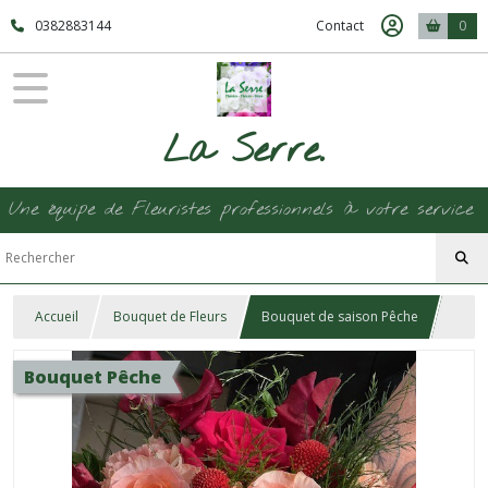
0382883144
Contact
0
La Serre.
Une équipe de Fleuristes professionnels à votre service
Accueil
Bouquet de Fleurs
Bouquet de saison Pêche
Bouquet Pêche