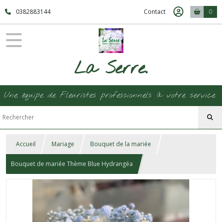
0382883144
Contact
0
La Serre.
Une équipe de Fleuristes professionnels à votre service
Accueil
Mariage
Bouquet de la mariée
Bouquet de mariée Thème Blue Hydrangéa